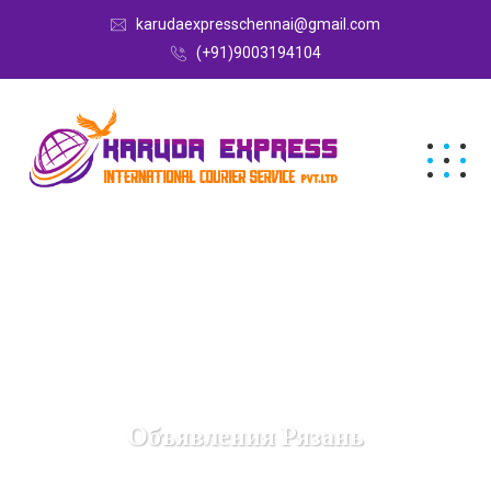
karudaexpresschennai@gmail.com
(+91)9003194104
Объявления Рязань
Karuda Express
Объявления Рязань