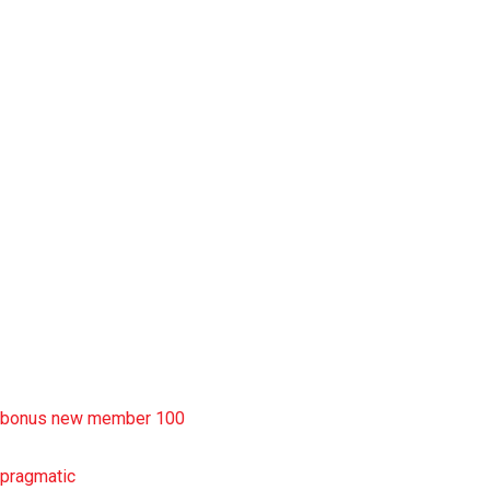
slot garansi kekalahan 100
situs slot777
rtp slot
slot deposit pulsa
situs slot resmi
sbobet wap
https://uttarakhandkesari.in/wp-includes/slot-server-thailand/
bonus new member 100
pragmatic