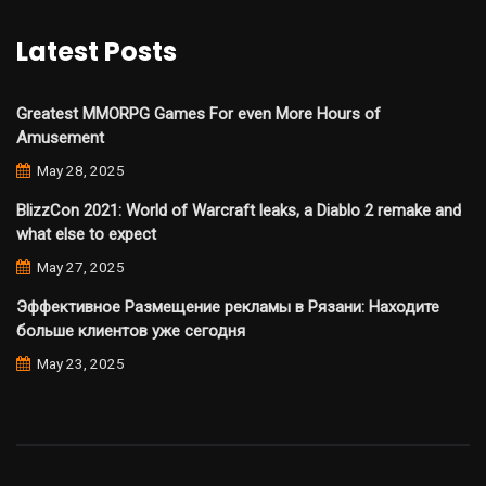
Latest Posts
Greatest MMORPG Games For even More Hours of
Amusement
May 28, 2025
BlizzCon 2021: World of Warcraft leaks, a Diablo 2 remake and
what else to expect
May 27, 2025
Эффективное Размещение рекламы в Рязани: Находите
больше клиентов уже сегодня
May 23, 2025