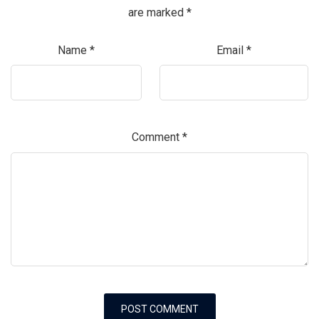
are marked
*
Name
*
Email
*
Comment
*