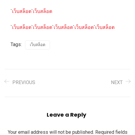
`
เว็บสล็อต
`
เว็บสล็อต
`
เว็บสล็อต
`
เว็บสล็อต
`
เว็บสล็อต
`
เว็บสล็อต
`
เว็บสล็อต
Tags:
เว็บสล็อต
PREVIOUS
NEXT
Leave a Reply
Your email address will not be published.
Required fields