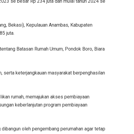
2023 se besar Rp 234 juta dan mulai tahun 2024 se
rang, Bekasi), Kepulauan Anambas, Kabupaten
5 juta.
 tentang Batasan Rumah Umum, Pondok Boro, Biara
n, serta keterjangkauan masyarakat berpenghasilan
emilikan rumah, memajukan akses pembiayaan
ngsungan keberlanjutan program pembiayaan
g dibangun oleh pengembang perumahan agar tetap