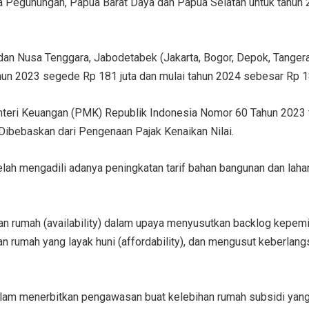
a Pegunungan, Papua Barat Daya dan Papua Selatan untuk tahun 
i dan Nusa Tenggara, Jabodetabek (Jakarta, Bogor, Depok, Tange
un 2023 segede Rp 181 juta dan mulai tahun 2024 sebesar Rp 18
enteri Keuangan (PMK) Republik Indonesia Nomor 60 Tahun 2023
Dibebaskan dari Pengenaan Pajak Kenaikan Nilai.
lah mengadili adanya peningkatan tarif bahan bangunan dan laha
iaan rumah (availability) dalam upaya menyusutkan backlog kep
an rumah yang layak huni (affordability), dan mengusut keberla
alam menerbitkan pengawasan buat kelebihan rumah subsidi yan