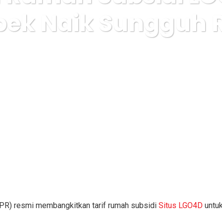
ek Naik Sungguh R
Link LGO4D
Harga Rumah Subsidi LGO4D di Jabodetabek Naik
R) resmi membangkitkan tarif rumah subsidi
Situs LGO4D
untuk