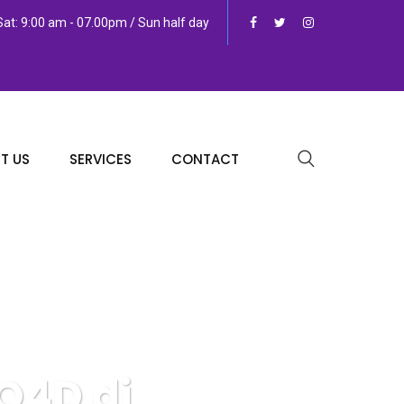
at: 9:00 am - 07.00pm / Sun half day
T US
SERVICES
CONTACT
O4D di