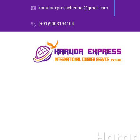
karudaexpresschennai@gmail.com
(+91)9003194104
Harga