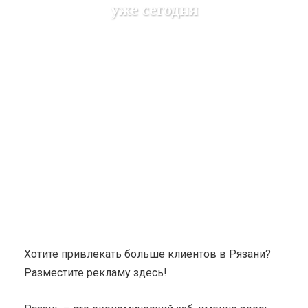
уже сегодня
Karuda Express
разное
Эффективное
Размещение рекламы в Рязани: Находите больше клиентов
уже сегодня
Хотите привлекать больше клиентов в Рязани?
Разместите рекламу здесь!