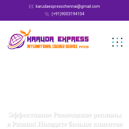
karudaexpresschennai@gmail.com
(+91)9003194104
Эффективное Размещение рекламы
в Рязани: Находите больше клиентов