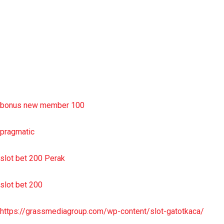
situs slot resmi
sbobet wap
https://uttarakhandkesari.in/wp-includes/slot-server-thailand/
bonus new member 100
pragmatic
slot bet 200 Perak
slot bet 200
https://grassmediagroup.com/wp-content/slot-gatotkaca/