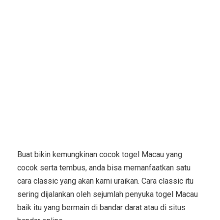
Karuda Express
Uncategorized
Prakiraan Togel
Macau Yang Menembus, Presisi serta Tepat
Buat bikin kemungkinan cocok togel Macau yang
cocok serta tembus, anda bisa memanfaatkan satu
cara classic yang akan kami uraikan. Cara classic itu
sering dijalankan oleh sejumlah penyuka togel Macau
baik itu yang bermain di bandar darat atau di situs