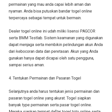
permainan yang mau anda capai lebih aman dan
nyaman. Anda bisa putuskan bandar togel online
terpercaya sebagai tempat untuk bermain.
Dealer togel online ini udah miliki lisensi PAGCOR
serta BMM Testlab. Sistem keamanan yang digunakan
dapat menjaga serta membikin pelindungan akun Anda
dari kebocoran data dan peretasan. Akun yang Anda
gunakan hanya dapat dicapai oleh satu pengguna,
sampai serius aman.
4. Tentukan Permainan dan Pasaran Togel
Selanjutnya anda harus tentukan jenis permainan dan
pasaran togel online yang akurat. Togel siapkan
banyak type permainan serta pasar togel online.
Mereka siapkan tempat daftar togel toto online serta