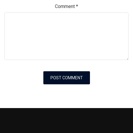
Comment
*