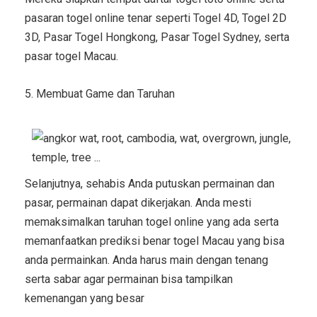
pasaran togel online tenar seperti Togel 4D, Togel 2D
3D, Pasar Togel Hongkong, Pasar Togel Sydney, serta
pasar togel Macau.
5. Membuat Game dan Taruhan
Selanjutnya, sehabis Anda putuskan permainan dan
pasar, permainan dapat dikerjakan. Anda mesti
memaksimalkan taruhan togel online yang ada serta
memanfaatkan prediksi benar togel Macau yang bisa
anda permainkan. Anda harus main dengan tenang
serta sabar agar permainan bisa tampilkan
kemenangan yang besar