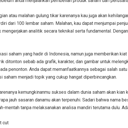
 sebelum anda menjalankan pembelian produk saham dari perusah
ian atau malahan gulung tikar karenanya kau juga akan kehilang
rdiri dari 100 lembar saham. Malahan, kau dapat menjumpai penjua
 mengerjakan analitik secara teknikal serta fundamental. Dengan
likasi saham yang hadir di Indonesia, namun juga memberikan kiat
 ditonton sebab ada grafik, karakter, dan gambar untuk meleng
g pada penonton. Anda dapat memanfaatkannya sebagai salah satu
si saham menjadi topik yang cukup hangat diperbincangkan.
, karenanya kemungkinanmu sukses dalam dunia saham akan kian kec
apa jauh sasaran danamu akan terpenuhi. Sadari bahwa nama bes
ah-mentah tanpa melaksanakan analisa mandiri terutama dulu. Ad
t cut