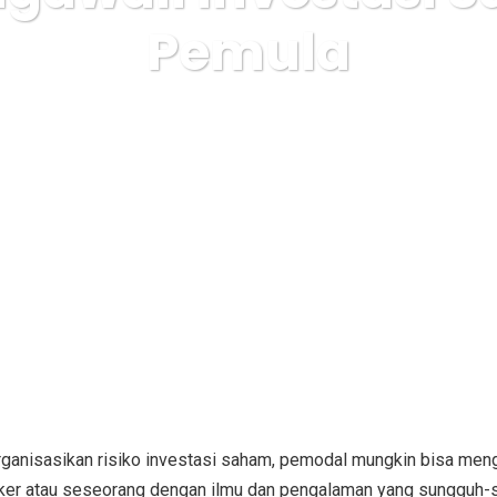
Pemula
 Express
saham
4 Kiat Mengawali Investasi Saham bagi
ganisasikan risiko investasi saham, pemodal mungkin bisa mengu
broker atau seseorang dengan ilmu dan pengalaman yang sungguh