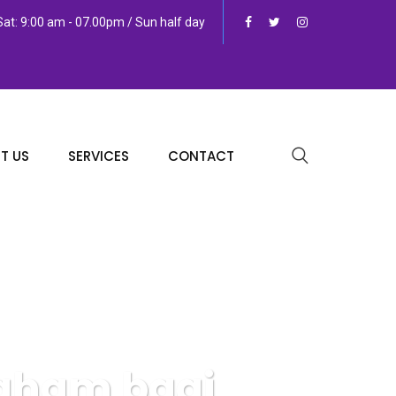
at: 9:00 am - 07.00pm / Sun half day
T US
SERVICES
CONTACT
Saham bagi