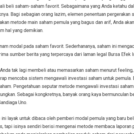
awali beli saham-saham favorit. Sebagaimana yang Anda ketahu
knya. Bagi sebagian orang lazim, elemen penentuan pergerakan s
erjakan metode main saham pemula yang bagus dan arif, Anda a
 hal yang demikian.
anam modal pada saham favorit. Sederhananya, saham ini meng
erima sumber berita yang terpercaya dari laman legal Bursa Efek I
da tak lagi membeli atau memasarkan saham menurut feeling, n
harap mencoba sistem mengawali investasi saham untuk pemula. 
 saham. Pengetahuan seputar metode mengawali investasi saham 
tungkan. Sebagai kongkretnya, banyak orang kaya bermunculan b
Sandiaga Uno.
ini layak untuk dibaca oleh pemberi modal pemula yang baru bel
tis, tapi isinya sendiri berisi mengenai metode membaca lapora