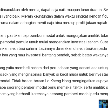
dimasukkan oleh media, dapat saja naik maupun turun drastis. Se
 yang baik. Meraih keuntungan dalam waktu singkat dengan figur t
ma dalam sebagian menit saja bisa meraup profit jutaan rupiah 
am, pastikan tiap pemberi modal untuk mengerjakan analitik tek
a pemodal pemula untuk mulai mengerjakan investasi saham. Sus
ankan investasi saham. Lazimnya dana akan diinvestasikan pada o
uk kau yang mau investasi bentang pendek, sebab batas waktunya 
ng yaitu membeli saham dari perusahaan yang senantiasa untung
osok yang menginspirasi banyak si kecil muda untuk berinvestas
r modal. Tidak bosan-bosan Lo Kheng Hong mengingatkan supay
apa seorang pemberi modal perlu memakai taktik serta analitik s
ham yang berhasil, karenanya seorang pemberi modal perlu meng
.