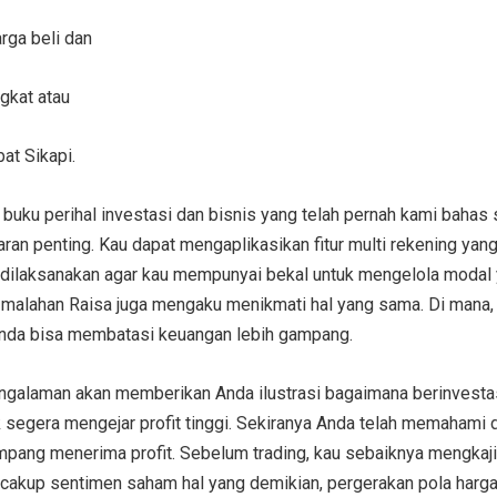
rga beli dan
ngkat atau
at Sikapi.
uku perihal investasi dan bisnis yang telah pernah kami bahas
aran penting. Kau dapat mengaplikasikan fitur multi rekening y
ib dilaksanakan agar kau mempunyai bekal untuk mengelola modal
malahan Raisa juga mengaku menikmati hal yang sama. Di mana,
Anda bisa membatasi keuangan lebih gampang.
ngalaman akan memberikan Anda ilustrasi bagaimana berinvest
tuk segera mengejar profit tinggi. Sekiranya Anda telah memaham
mpang menerima profit. Sebelum trading, kau sebaiknya mengkaji
ncakup sentimen saham hal yang demikian, pergerakan pola harga