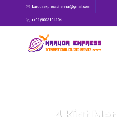
karudaexpresschennai@gmail.com
(+91)9003194104
4 Kiat Me