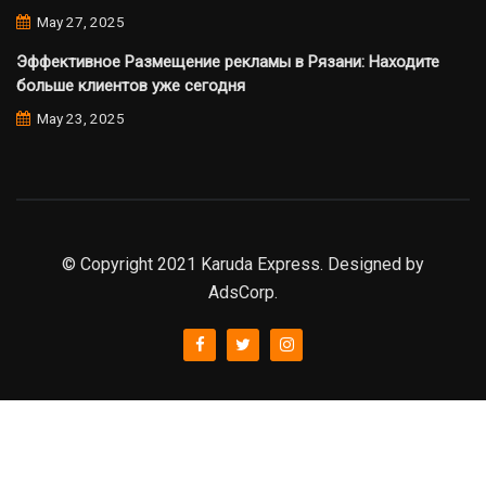
May 27, 2025
Эффективное Размещение рекламы в Рязани: Находите
больше клиентов уже сегодня
May 23, 2025
© Copyright 2021 Karuda Express. Designed by
AdsCorp.
slot777
rtp