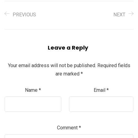
PREVIOUS
NEXT
Leave a Reply
Your email address will not be published.
Required fields
are marked
*
Name
*
Email
*
Comment
*