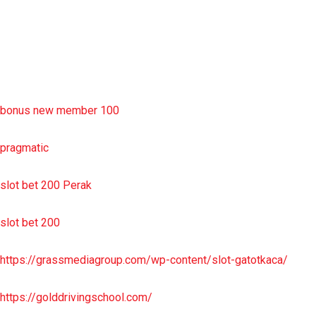
sbobet wap
https://uttarakhandkesari.in/wp-includes/slot-server-thailand/
bonus new member 100
pragmatic
slot bet 200 Perak
slot bet 200
https://grassmediagroup.com/wp-content/slot-gatotkaca/
https://golddrivingschool.com/