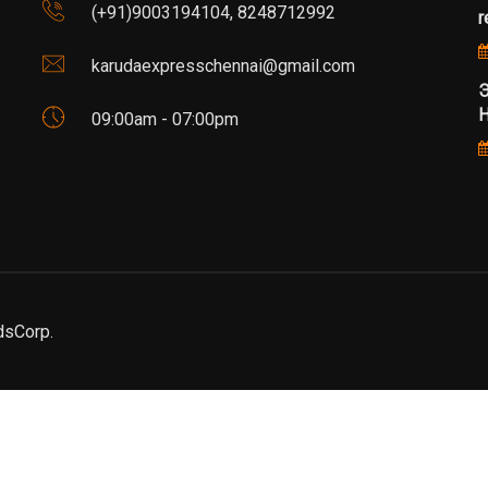
(+91)9003194104, 8248712992
r
karudaexpresschennai@gmail.com
Э
Н
09:00am - 07:00pm
dsCorp.