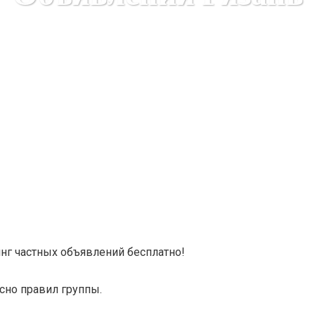
Karuda Express
разное
Объявления Рязань
инг частных объявлений бесплатно!
сно правил группы.