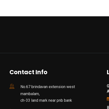
Contact Info
G
No.67 brindavan extension west
mambalam,
ch-33 land mark near pnb bank
B