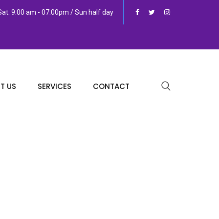
at: 9:00 am - 07.00pm / Sun half day
T US
SERVICES
CONTACT