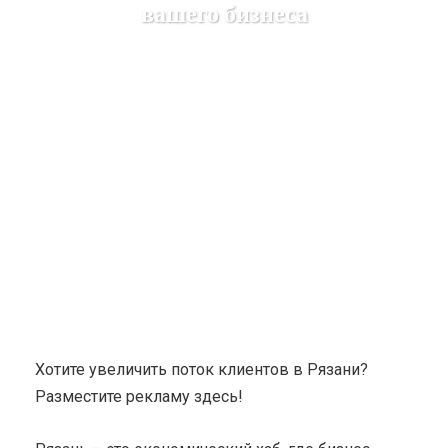
вашего бизнеса
Karuda Express
разное
Успешное Продвижение
в Рязани: Привлекайте новых заказчиков для вашего
бизнеса
Хотите увеличить поток клиентов в Рязани?
Разместите рекламу здесь!