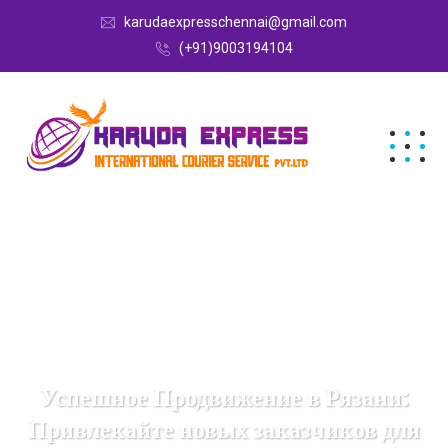
karudaexpresschennai@gmail.com
(+91)9003194104
Успешное Продвижение в Рязани:
Привлекайте новых заказчиков для