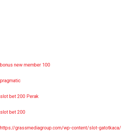
slot deposit pulsa
situs slot resmi
sbobet wap
https://uttarakhandkesari.in/wp-includes/slot-server-thailand/
bonus new member 100
pragmatic
slot bet 200 Perak
slot bet 200
https://grassmediagroup.com/wp-content/slot-gatotkaca/